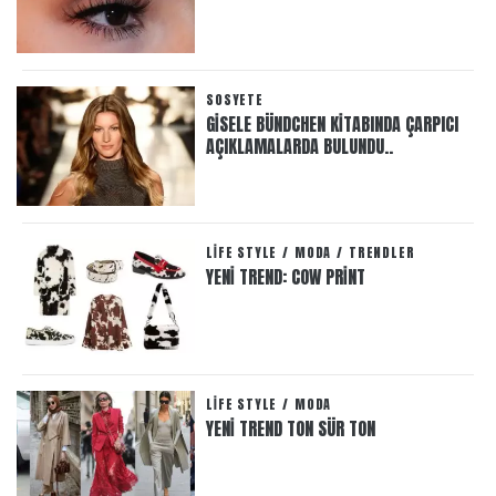
SOSYETE
GISELE BÜNDCHEN KITABINDA ÇARPICI
AÇIKLAMALARDA BULUNDU..
LIFE STYLE
/
MODA
/
TRENDLER
YENI TREND: COW PRINT
LIFE STYLE
/
MODA
YENI TREND TON SÜR TON