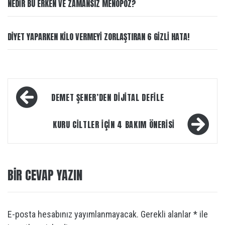
NEDIR BU ERKEN VE ZAMANSIZ MENOPOZ?
DIYET YAPARKEN KILO VERMEYI ZORLAŞTIRAN 6 GIZLI HATA!
Yazı
DEMET ŞENER’DEN DIJITAL DEFILE
dolaşımı
KURU CILTLER IÇIN 4 BAKIM ÖNERISI
BIR CEVAP YAZIN
E-posta hesabınız yayımlanmayacak.
Gerekli alanlar
*
ile