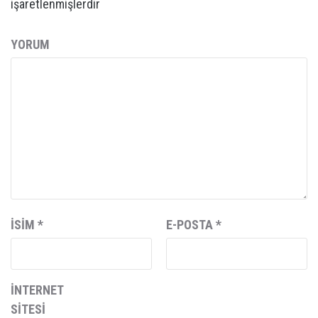
işaretlenmişlerdir
YORUM
İSIM
*
E-POSTA
*
İNTERNET
SITESI